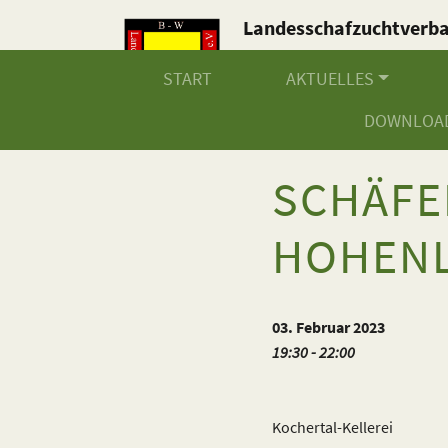
Landesschafzuchtverb
Baden-Württemberg e.V
START
AKTUELLES
DOWNLOA
SCHÄF
HOHENL
03. Februar 2023
19:30 - 22:00
Kochertal-Kellerei