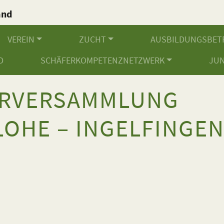
and
.
VEREIN
ZUCHT
AUSBILDUNGSBET
D
SCHÄFERKOMPETENZNETZWERK
JU
ERVERSAMMLUNG
OHE – INGELFINGE