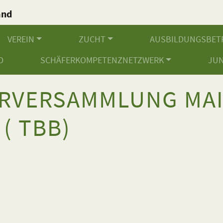
and
.
VEREIN
ZUCHT
AUSBILDUNGSBET
D
SCHÄFERKOMPETENZNETZWERK
JU
RVERSAMMLUNG MA
( TBB)