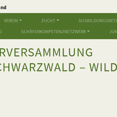
and
.
VEREIN
ZUCHT
AUSBILDUNGSBET
D
SCHÄFERKOMPETENZNETZWERK
JU
ERVERSAMMLUNG
HWARZWALD – WIL