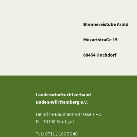
Brennereistube Arold
Mozartstraße 19
88454 Hochdorf
Landesschafzuchtverband
Baden-Württemberg e.V.
Heinrich-Baumann-Strasse 1 – 3
D – 70190 Stuttgart
Tel.: 0711 / 166 55 40