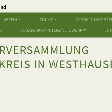
and
.
VEREIN
ZUCHT
AUSBILDUNGSBET
D
SCHÄFERKOMPETENZNETZWERK
JU
ERVERSAMMLUNG
KREIS IN WESTHAUS