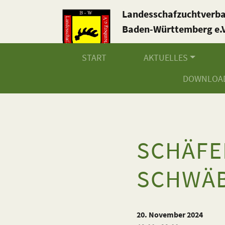
Landesschafzuchtverb
Baden-Württemberg e.V
START
AKTUELLES
DOWNLOA
SCHÄF
SCHWÄB
20. November 2024