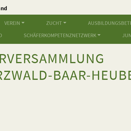
and
.
VEREIN
ZUCHT
AUSBILDUNGSBET
D
SCHÄFERKOMPETENZNETZWERK
JU
ERVERSAMMLUNG
ZWALD-BAAR-HEUBE