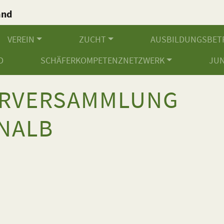
and
.
VEREIN
ZUCHT
AUSBILDUNGSBET
D
SCHÄFERKOMPETENZNETZWERK
JU
ERVERSAMMLUNG
NALB