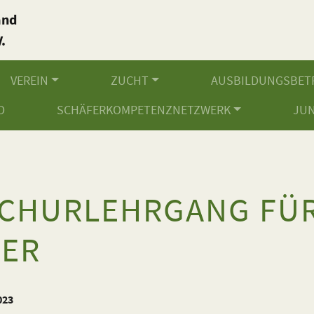
and
.
VEREIN
ZUCHT
AUSBILDUNGSBET
D
SCHÄFERKOMPETENZNETZWERK
JU
CHURLEHRGANG FÜ
ER
2023