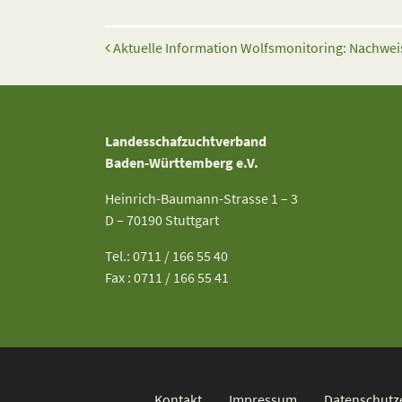
Beitrags-Navigation
Aktuelle Information Wolfsmonitoring: Nachwe
Landesschafzuchtverband
Baden-Württemberg e.V.
Heinrich-Baumann-Strasse 1 – 3
D – 70190 Stuttgart
Tel.: 0711 / 166 55 40
Fax : 0711 / 166 55 41
Kontakt
Impressum
Datenschutz