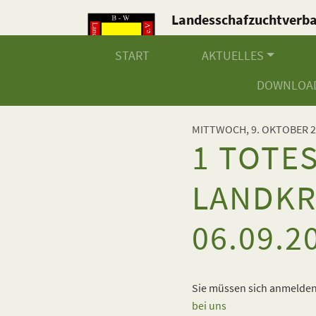
Landesschafzuchtverb
Baden-Württemberg e.V
START
AKTUELLES
DOWNLOA
MITTWOCH, 9. OKTOBER 2
1 TOTE
LANDKR
06.09.2
Sie müssen sich anmelden,
bei uns