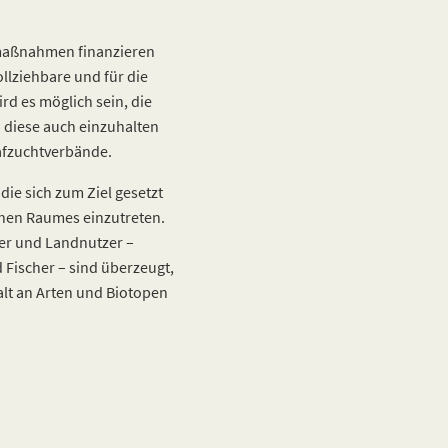
smaßnahmen finanzieren
ollziehbare und für die
rd es möglich sein, die
d diese auch einzuhalten
afzuchtverbände.
e sich zum Ziel gesetzt
ichen Raumes einzutreten.
r und Landnutzer –
 Fischer – sind überzeugt,
alt an Arten und Biotopen