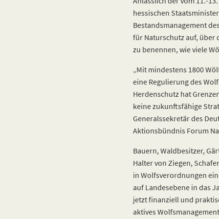
Anlässlich der vom 11.-13
hessischen Staatsminister
Bestandsmanagement des 
für Naturschutz auf, übe
zu benennen, wie viele Wö
„Mit mindestens 1800 Wölf
eine Regulierung des Wolf
Herdenschutz hat Grenzen u
keine zukunftsfähige Strat
Generalssekretär des Deu
Aktionsbündnis Forum Nat
Bauern, Waldbesitzer, Gär
Halter von Ziegen, Schafe
in Wolfsverordnungen ein
auf Landesebene in das Ja
jetzt finanziell und prakt
aktives Wolfsmanagement z