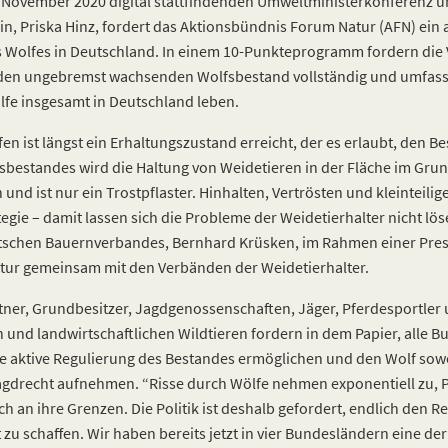
. November 2020 digital stattfindenden Umweltministerkonferenz u
in, Priska Hinz, fordert das Aktionsbündnis Forum Natur (AFN) ein 
Wolfes in Deutschland. In einem 10-Punkteprogramm fordern die
r den ungebremst wachsenden Wolfsbestand vollständig und umfass
lfe insgesamt in Deutschland leben.
en ist längst ein Erhaltungszustand erreicht, der es erlaubt, den 
sbestandes wird die Haltung von Weidetieren in der Fläche im Grunds
nd ist nur ein Trostpflaster. Hinhalten, Vertrösten und kleinteilig
egie – damit lassen sich die Probleme der Weidetierhalter nicht lös
tschen Bauernverbandes, Bernhard Krüsken, im Rahmen einer Pre
ur gemeinsam mit den Verbänden der Weidetierhalter.
tner, Grundbesitzer, Jagdgenossenschaften, Jäger, Pferdesportler
n und landwirtschaftlichen Wildtieren fordern in dem Papier, alle 
e aktive Regulierung des Bestandes ermöglichen und den Wolf sow
gdrecht aufnehmen. “Risse durch Wölfe nehmen exponentiell zu, P
isch an ihre Grenzen. Die Politik ist deshalb gefordert, endlich den 
u schaffen. Wir haben bereits jetzt in vier Bundesländern eine de