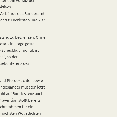
nter dem Vorsitz der
aktives
 Verbände das Bundesamt
end zu berichten und klar
Bestand zu begrenzen. Ohne
atz in Frage gestellt.
e Scheckbuchpolitik ist
en”, so der
ssekonferenz des
 und Pferdezüchter sowie
Bundesländer müssten jetzt
ohl auf Bundes- wie auch
rävention stößt bereits
Rechtsrahmen für ein
r höchsten Wolfsdichten