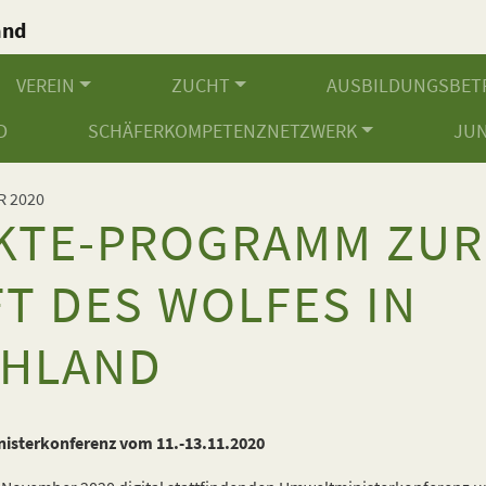
and
.
VEREIN
ZUCHT
AUSBILDUNGSBET
D
SCHÄFERKOMPETENZNETZWERK
JU
R 2020
KTE-PROGRAMM ZUR
T DES WOLFES IN
CHLAND
nisterkonferenz vom 11.-13.11.2020