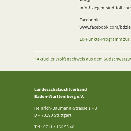
E-Mail:
info@ziegen-sind-toll.co
Facebook:
www.facebook.com/bdzie
10-Punkte-Programm zur Z
Beitrags-Navigation
Aktueller Wolfsnachweis aus dem Südschwarzw
Landesschafzuchtverband
Baden-Württemberg e.V.
Heinrich-Baumann-Strasse 1 – 3
D – 70190 Stuttgart
Tel.: 0711 / 166 55 40