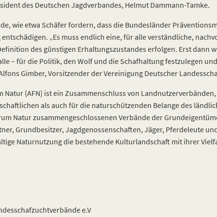
präsident des Deutschen Jagdverbandes, Helmut Dammann-Tamke.
nde, wie etwa Schäfer fordern, dass die Bundesländer Prävention
 entschädigen. „Es muss endlich eine, für alle verständliche, nachv
efinition des günstigen Erhaltungszustandes erfolgen. Erst dann wi
e – für die Politik, den Wolf und die Schafhaltung festzulegen un
Alfons Gimber, Vorsitzender der Vereinigung Deutscher Landessch
 Natur (AFN) ist ein Zusammenschluss von Landnutzerverbänden, di
tschaftlichen als auch für die naturschützenden Belange des ländl
orum Natur zusammengeschlossenen Verbände der Grundeigentüme
tner, Grundbesitzer, Jagdgenossenschaften, Jäger, Pferdeleute und
ltige Naturnutzung die bestehende Kulturlandschaft mit ihrer Vielf
ndesschafzuchtverbände e.V