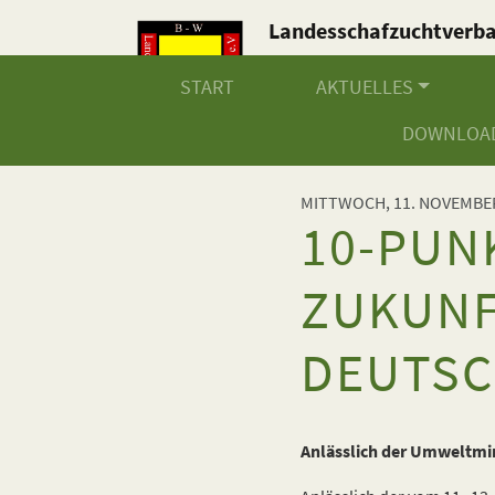
Landesschafzuchtverb
Baden-Württemberg e.V
START
AKTUELLES
DOWNLOA
MITTWOCH, 11. NOVEMBE
10-PUN
ZUKUNF
DEUTS
Anlässlich der Umweltmi