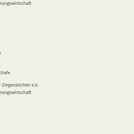
rungswirtschaft
m
chafe
Ziegenzüchter e.V.
rungswirtschaft