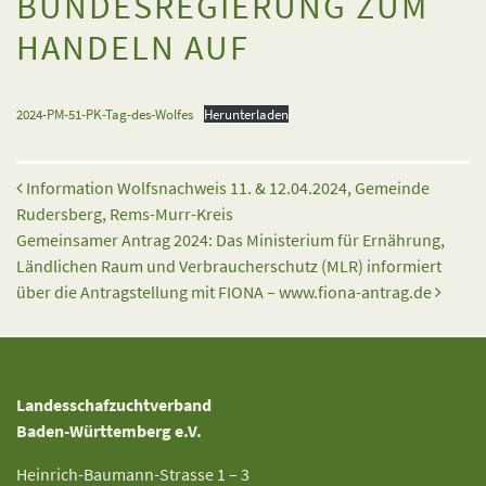
BUNDESREGIERUNG ZUM
HANDELN AUF
2024-PM-51-PK-Tag-des-Wolfes
Herunterladen
Beitrags-Navigation
Information Wolfsnachweis 11. & 12.04.2024, Gemeinde
Rudersberg, Rems-Murr-Kreis
Gemeinsamer Antrag 2024: Das Ministerium für Ernährung,
Ländlichen Raum und Verbraucherschutz (MLR) informiert
über die Antragstellung mit FIONA – www.fiona-antrag.de
Landesschafzuchtverband
Baden-Württemberg e.V.
Heinrich-Baumann-Strasse 1 – 3