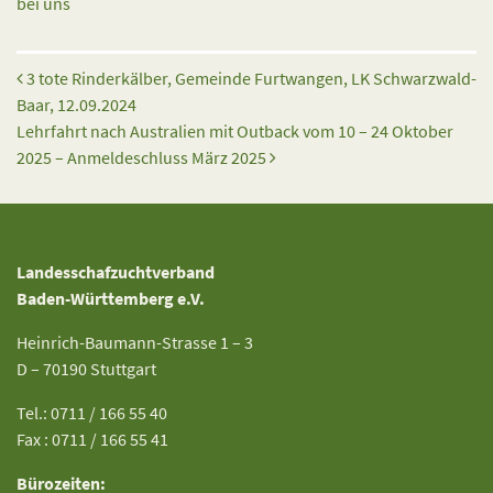
bei uns
Beitrags-Navigation
3 tote Rinderkälber, Gemeinde Furtwangen, LK Schwarzwald-
Baar, 12.09.2024
Lehrfahrt nach Australien mit Outback vom 10 – 24 Oktober
2025 – Anmeldeschluss März 2025
Landesschafzuchtverband
Baden-Württemberg e.V.
Heinrich-Baumann-Strasse 1 – 3
D – 70190 Stuttgart
Tel.: 0711 / 166 55 40
Fax : 0711 / 166 55 41
Bürozeiten: