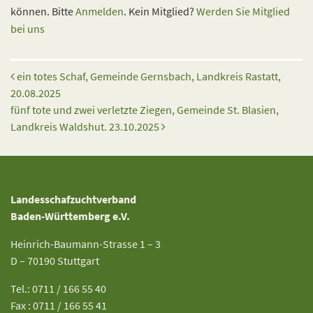
können. Bitte
Anmelden
. Kein Mitglied?
Werden Sie Mitglied
bei uns
Beitrags-Navigation
ein totes Schaf, Gemeinde Gernsbach, Landkreis Rastatt,
20.08.2025
fünf tote und zwei verletzte Ziegen, Gemeinde St. Blasien,
Landkreis Waldshut. 23.10.2025
Landesschafzuchtverband
Baden-Württemberg e.V.
Heinrich-Baumann-Strasse 1 – 3
D – 70190 Stuttgart
Tel.: 0711 / 166 55 40
Fax : 0711 / 166 55 41