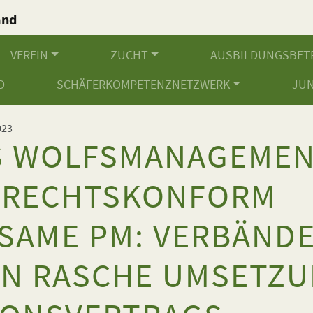
and
.
VEREIN
ZUCHT
AUSBILDUNGSBET
D
SCHÄFERKOMPETENZNETZWERK
JU
023
S WOLFSMANAGEMEN
ARECHTSKONFORM
SAME PM: VERBÄND
N RASCHE UMSETZU