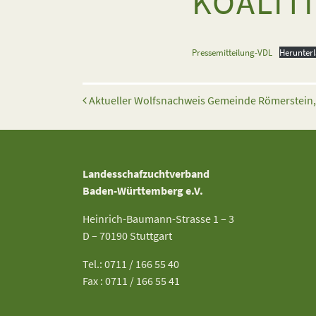
KOALIT
Pressemitteilung-VDL
Herunter
Beitrags-Navigation
Aktueller Wolfsnachweis Gemeinde Römerstein, 
Landesschafzuchtverband
Baden-Württemberg e.V.
Heinrich-Baumann-Strasse 1 – 3
D – 70190 Stuttgart
Tel.: 0711 / 166 55 40
Fax : 0711 / 166 55 41