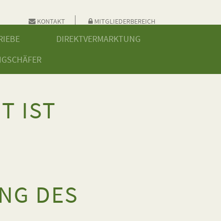
KONTAKT
MITGLIEDERBEREICH
RIEBE
DIREKTVERMARKTUNG
NGSCHÄFER
T IST
E
NG DES