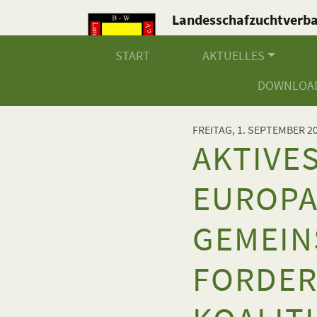
Landesschafzuchtverb
Baden-Württemberg e.V
START
AKTUELLES
DOWNLOA
FREITAG, 1. SEPTEMBER 2
AKTIVE
EUROP
GEMEIN
FORDER