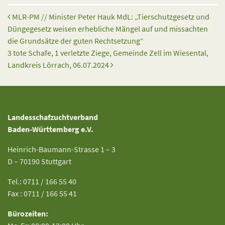
Beitrags-Navigation
MLR-PM // Minister Peter Hauk MdL: „Tierschutzgesetz und
Düngegesetz weisen erhebliche Mängel auf und missachten
die Grundsätze der guten Rechtsetzung“
3 tote Schafe, 1 verletzte Ziege, Gemeinde Zell im Wiesental,
Landkreis Lörrach, 06.07.2024
Landesschafzuchtverband
Baden-Württemberg e.V.
Heinrich-Baumann-Strasse 1 – 3
D – 70190 Stuttgart
Tel.: 0711 / 166 55 40
Fax : 0711 / 166 55 41
Bürozeiten: