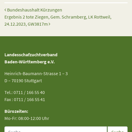
Beitrags-Navigation
Bundeshaushalt Kürzungen
Ergebnis 2 tote Ziegen, Gem. Schramberg, LK Rottweil,
24.12.2023, GW3817m
Landesschafzuchtverband
Baden-Württemberg e.V.
Heinrich-Baumann-Strasse 1 – 3
D – 70190 Stuttgart
Tel.: 0711 / 166 55 40
Fax : 0711 / 166 55 41
Bürozeiten:
Mo-Fr: 08:00-12:00 Uhr
Suche