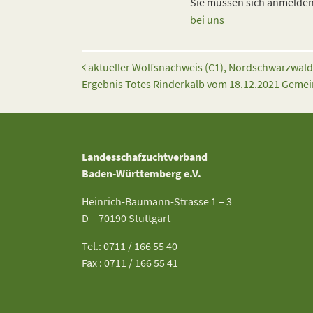
Sie müssen sich anmelden,
bei uns
Beitrags-Navigation
aktueller Wolfsnachweis (C1), Nordschwarzwald
Ergebnis Totes Rinderkalb vom 18.12.2021 Geme
Landesschafzuchtverband
Baden-Württemberg e.V.
Heinrich-Baumann-Strasse 1 – 3
D – 70190 Stuttgart
Tel.: 0711 / 166 55 40
Fax : 0711 / 166 55 41