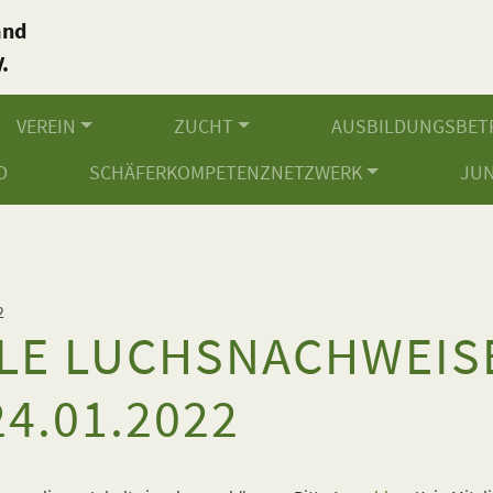
and
.
VEREIN
ZUCHT
AUSBILDUNGSBET
D
SCHÄFERKOMPETENZNETZWERK
JU
2
LE LUCHSNACHWEISE
4.01.2022