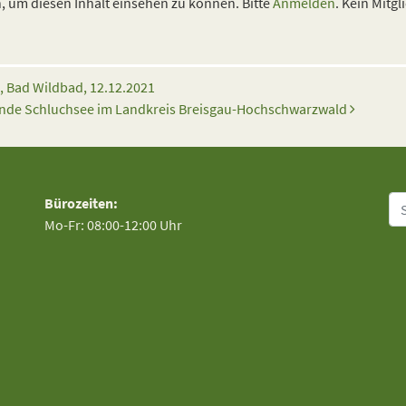
 um diesen Inhalt einsehen zu können. Bitte
Anmelden
. Kein Mitgl
, Bad Wildbad, 12.12.2021
inde Schluchsee im Landkreis Breisgau-Hochschwarzwald
Su
Bürozeiten:
Mo-Fr: 08:00-12:00 Uhr