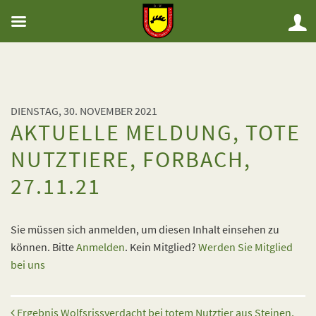
DIENSTAG, 30. NOVEMBER 2021
AKTUELLE MELDUNG, TOTE
NUTZTIERE, FORBACH,
27.11.21
Sie müssen sich anmelden, um diesen Inhalt einsehen zu
können. Bitte
Anmelden
. Kein Mitglied?
Werden Sie Mitglied
bei uns
Beitrags-Navigation
Ergebnis Wolfsrissverdacht bei totem Nutztier aus Steinen,