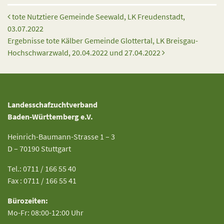
Beitrags-Navigation
tote Nutztiere Gemeinde Seewald, LK Freudenstadt,
03.07.2022
Ergebnisse tote Kälber Gemeinde Glottertal, LK Breisgau-
Hochschwarzwald, 20.04.2022 und 27.04.2022
Landesschafzuchtverband
Baden-Württemberg e.V.
Heinrich-Baumann-Strasse 1 – 3
D – 70190 Stuttgart
Tel.: 0711 / 166 55 40
Fax : 0711 / 166 55 41
Bürozeiten:
Mo-Fr: 08:00-12:00 Uhr