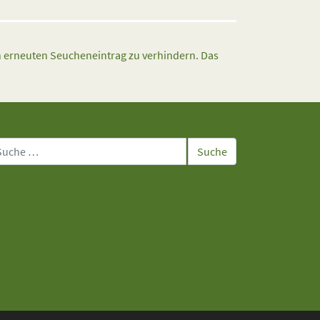
n erneuten Seucheneintrag zu verhindern. Das
che