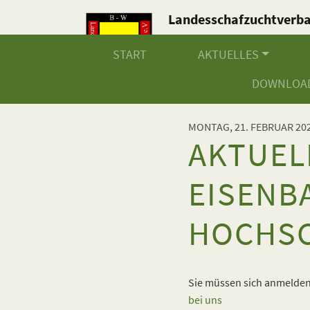
Landesschafzuchtverb
Baden-Württemberg e.V
START
AKTUELLES
DOWNLOA
MONTAG, 21. FEBRUAR 20
AKTUEL
EISENB
HOCHS
Sie müssen sich anmelden,
bei uns