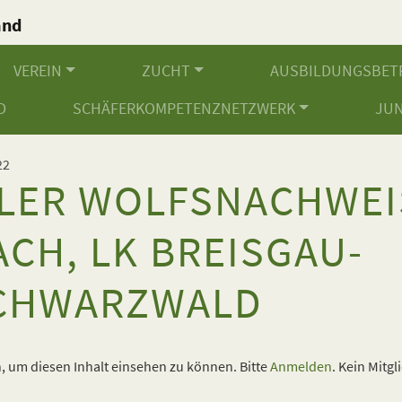
and
.
VEREIN
ZUCHT
AUSBILDUNGSBET
D
SCHÄFERKOMPETENZNETZWERK
JU
22
LER WOLFSNACHWEIS
ACH, LK BREISGAU-
CHWARZWALD
 um diesen Inhalt einsehen zu können. Bitte
Anmelden
. Kein Mitgl