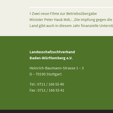
Beitrags-Navigation
Zwei neue Filme zur Betriebsübergabe
Minister Peter Hauk MdL: „Die Impfung gegen die
Land gibt auch in diesem Jahr finanzielle Unters
Landesschafzuchtverband
Baden-Württemberg e.V.
Heinrich-Baumann-Strasse 1 – 3
D – 70190 Stuttgart
Tel.: 0711 / 166 55 40
Fax : 0711 / 166 55 41