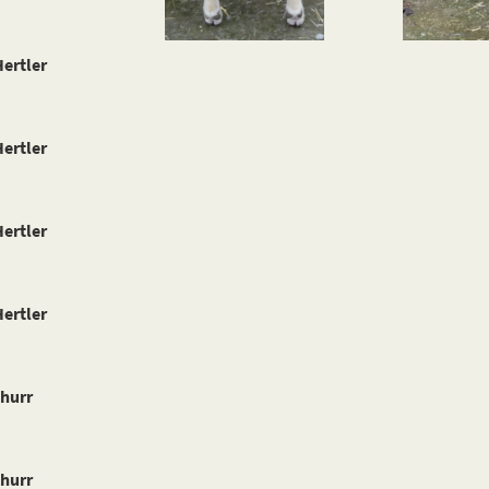
ertler
ertler
ertler
ertler
hurr
hurr