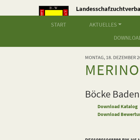
Landesschafzuchtverb
Baden-Württemberg e.V
START
AKTUELLES
DOWNLOA
MONTAG, 18. DEZEMBER 2
MERINO
Böcke Baden
Download Katalog
Download Bewertu
DE010801048898 BW-HS H