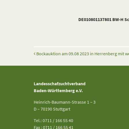
DE010801137801 BW-H Sc
Beitrags-Navigation
Bockauktion am 09.08 2023 in Herrenberg mit w
Landesschafzuchtverband
Baden-Württemberg e.V.
Heinrich-Baumann-Strasse 1 – 3
D – 70190 Stuttgart
Tel.: 0711 / 166 55 40
Fax : 0711 / 166 55 41