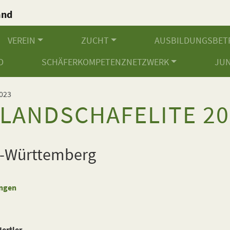
and
.
VEREIN
ZUCHT
AUSBILDUNGSBET
D
SCHÄFERKOMPETENZNETZWERK
JU
023
LANDSCHAFELITE 20
-Württemberg
ngen
ertler