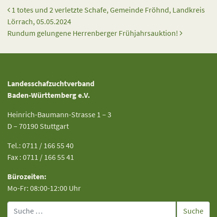
Beitrags-Navigation
1 totes und 2 verletzte Schafe, Gemeinde Fröhnd, Landkreis
Lörrach, 05.05.2024
Rundum gelungene Herrenberger Frühjahrsauktion!
Landesschafzuchtverband
Baden-Württemberg e.V.
Heinrich-Baumann-Strasse 1 – 3
D – 70190 Stuttgart
Tel.: 0711 / 166 55 40
Fax : 0711 / 166 55 41
Bürozeiten:
Mo-Fr: 08:00-12:00 Uhr
Suche