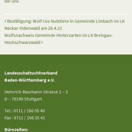
bei uns
Beitrags-Navigation
Bestätigung: Wolf riss Nutztiere in Gemeinde Limbach im LK
Neckar-Odenwald am 26.4.21
Wolfsnachweis Gemeinde Hinterzarten im LK Breisgau-
Hochschwarzwald
Landesschafzuchtverband
Baden-Württemberg e.V.
Heinrich-Baumann-Strasse 1 – 3
D – 70190 Stuttgart
Tel.: 0711 / 166 55 40
Fax : 0711 / 166 55 41
Bürozeiten: