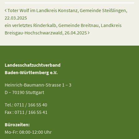
Beitrags-Navigation
Toter Wolf im Landkreis Konstanz, Gemeinde Steißlingen,
22.03.2025
ein verletztes Rinderkalb, Gemeinde Breitnau, Landkreis
Breisgau-Hochschwarzwald, 26.04.2025
Landesschafzuchtverband
Baden-Württemberg e.V.
Heinrich-Baumann-Strasse 1 – 3
D – 70190 Stuttgart
Tel.: 0711 / 166 55 40
Fax : 0711 / 166 55 41
Bürozeiten:
Mo-Fr: 08:00-12:00 Uhr