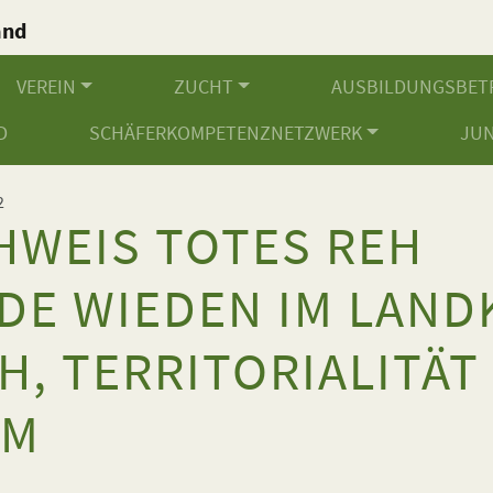
and
.
VEREIN
ZUCHT
AUSBILDUNGSBET
D
SCHÄFERKOMPETENZNETZWERK
JU
2
HWEIS TOTES REH
DE WIEDEN IM LAND
H, TERRITORIALITÄT
3M