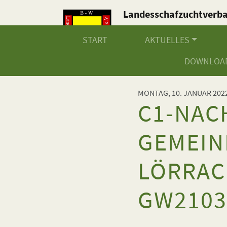
Landesschafzuchtverb
Baden-Württemberg e.V
START
AKTUELLES
DOWNLOA
MONTAG, 10. JANUAR 202
C1-NAC
GEMEIN
LÖRRAC
GW210