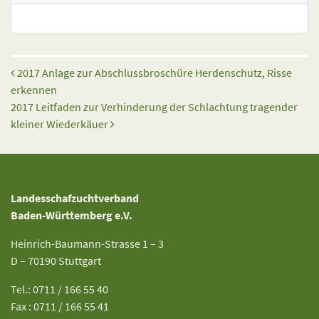
Beitrags-Navigation
2017 Anlage zur Abschlussbroschüre Herdenschutz, Risse
erkennen
2017 Leitfaden zur Verhinderung der Schlachtung tragender
kleiner Wiederkäuer
Landesschafzuchtverband
Baden-Württemberg e.V.
Heinrich-Baumann-Strasse 1 – 3
D – 70190 Stuttgart
Tel.: 0711 / 166 55 40
Fax : 0711 / 166 55 41