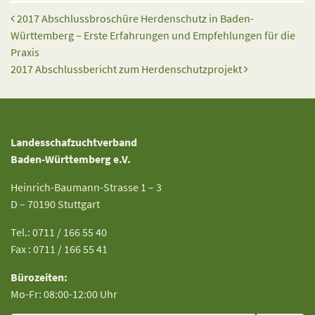
Beitrags-Navigation
2017 Abschlussbroschüre Herdenschutz in Baden-
Württemberg – Erste Erfahrungen und Empfehlungen für die
Praxis
2017 Abschlussbericht zum Herdenschutzprojekt
Landesschafzuchtverband
Baden-Württemberg e.V.
Heinrich-Baumann-Strasse 1 – 3
D – 70190 Stuttgart
Tel.: 0711 / 166 55 40
Fax : 0711 / 166 55 41
Bürozeiten:
Mo-Fr: 08:00-12:00 Uhr