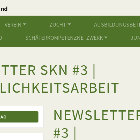
and
.
VEREIN
ZUCHT
AUSBILDUNGSBET
D
SCHÄFERKOMPETENZNETZWERK
JU
TTER SKN #3 |
LICHKEITSARBEIT
NEWSLETTE
OAD
#3 |