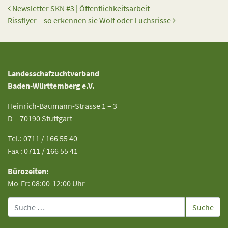
Beitrags-Navigation
Newsletter SKN #3 | Öffentlichkeitsarbeit
Rissflyer – so erkennen sie Wolf oder Luchsrisse
Landesschafzuchtverband
Baden-Württemberg e.V.
Heinrich-Baumann-Strasse 1 – 3
D – 70190 Stuttgart
Tel.: 0711 / 166 55 40
Fax : 0711 / 166 55 41
Bürozeiten:
Mo-Fr: 08:00-12:00 Uhr
Suche