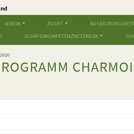
and
.
VEREIN
ZUCHT
AUSBILDUNGSBET
D
SCHÄFERKOMPETENZNETZWERK
JU
 2020
PROGRAMM CHARMOI