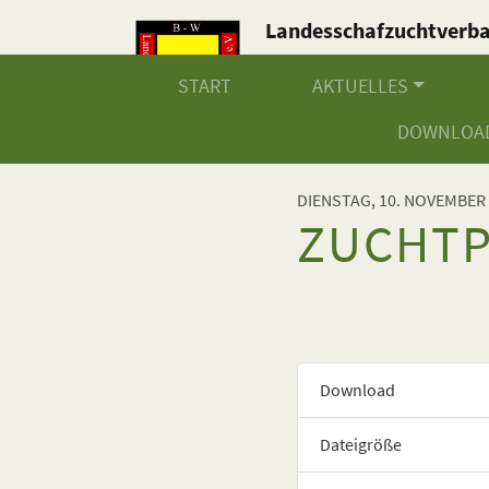
Landesschafzuchtverb
Baden-Württemberg e.V
START
AKTUELLES
DOWNLOA
DIENSTAG, 10. NOVEMBER
ZUCHT
Download
Dateigröße