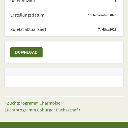
Datei-Anzahl
1
Erstellungsdatum
10. November 2020
Zuletzt aktualisiert
7. März 2022
DOWNLOAD
Beitrags-Navigation
Zuchtprogramm Charmoise
Zuchtprogramm Coburger Fuchsschaf