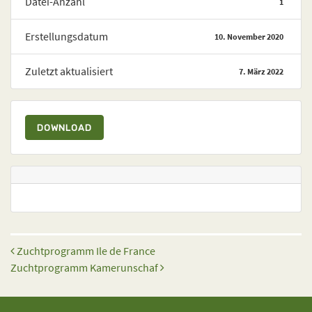
Datei-Anzahl
1
Erstellungsdatum
10. November 2020
Zuletzt aktualisiert
7. März 2022
DOWNLOAD
Beitrags-Navigation
Zuchtprogramm Ile de France
Zuchtprogramm Kamerunschaf