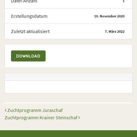
Datei-Anzahl
1
Erstellungsdatum
10. November 2020
Zuletzt aktualisiert
7. März 2022
DOWNLOAD
Beitrags-Navigation
Zuchtprogramm Juraschaf
Zuchtprogramm Krainer Steinschaf