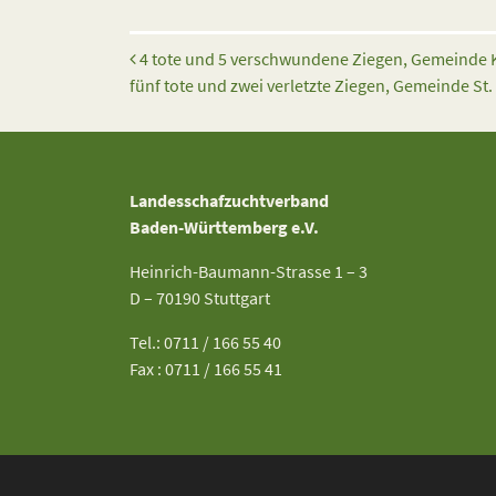
Beitrags-Navigation
4 tote und 5 verschwundene Ziegen, Gemeinde K
fünf tote und zwei verletzte Ziegen, Gemeinde St
Landesschafzuchtverband
Baden-Württemberg e.V.
Heinrich-Baumann-Strasse 1 – 3
D – 70190 Stuttgart
Tel.: 0711 / 166 55 40
Fax : 0711 / 166 55 41