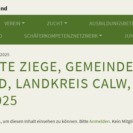
and
.
VEREIN
ZUCHT
AUSBILDUNGSBET
D
SCHÄFERKOMPETENZNETZWERK
JU
2025
TE ZIEGE, GEMEIND
D, LANDKREIS CALW,
025
 um diesen Inhalt einsehen zu können. Bitte
Anmelden
. Kein Mitgl