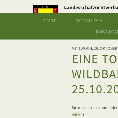
Landesschafzuchtverb
Baden-Württemberg e.V
START
AKTUELLES
DOWNLOA
MITTWOCH, 29. OKTOBER 
EINE TO
WILDBA
25.10.2
Sie müssen sich anmelden,
bei uns