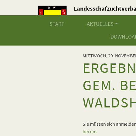
Landesschafzuchtverb
Baden-Württemberg e.V
START
AKTUELLES
DOWNLOA
MITTWOCH, 29. NOVEMBE
ERGEBNI
GEM. B
WALDS
Sie müssen sich anmelden,
bei uns