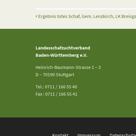
Beitrags-Navigation
Ergebnis totes Schaf, Gem. Lenzkirch, LK Breis
Landesschafzuchtverband
Baden-Württemberg e.V.
Heinrich-Baumann-Strasse 1 – 3
D – 70190 Stuttgart
Tel.: 0711 / 166 55 40
Fax : 0711 / 166 55 41
Kontakt
Impressum
Datenschutz