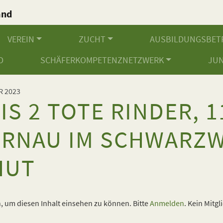
and
.
VEREIN
ZUCHT
AUSBILDUNGSBET
D
SCHÄFERKOMPETENZNETZWERK
JU
R 2023
S 2 TOTE RINDER, 11
ERNAU IM SCHWARZW
HUT
 um diesen Inhalt einsehen zu können. Bitte
Anmelden
. Kein Mitgl