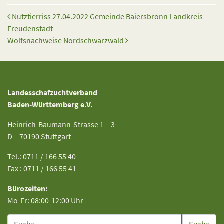
Beitrags-Navigation
Nutztierriss 27.04.2022 Gemeinde Baiersbronn Landkreis
Freudenstadt
Wolfsnachweise Nordschwarzwald
Landesschafzuchtverband
Baden-Württemberg e.V.
Heinrich-Baumann-Strasse 1 – 3
D – 70190 Stuttgart
Tel.: 0711 / 166 55 40
Fax : 0711 / 166 55 41
Bürozeiten:
Mo-Fr: 08:00-12:00 Uhr
Suche