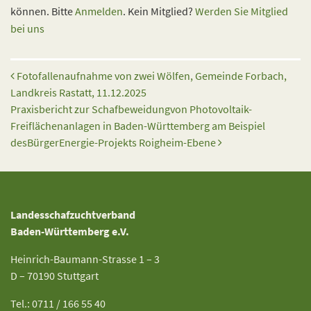
können. Bitte
Anmelden
. Kein Mitglied?
Werden Sie Mitglied
bei uns
Beitrags-Navigation
Fotofallenaufnahme von zwei Wölfen, Gemeinde Forbach,
Landkreis Rastatt, 11.12.2025
Praxisbericht zur Schafbeweidungvon Photovoltaik-
Freiflächenanlagen in Baden-Württemberg am Beispiel
desBürgerEnergie-Projekts Roigheim-Ebene
Landesschafzuchtverband
Baden-Württemberg e.V.
Heinrich-Baumann-Strasse 1 – 3
D – 70190 Stuttgart
Tel.: 0711 / 166 55 40