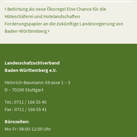
Beitrags-Navigation
Behirtung als neue Ökoregel Eine Chance für die
Hüteschäferei und Hutelandschaften
Forderungspapier an die zukünftige Landesregierung von
Baden-Württemberg
Landesschafzuchtverband
Baden-Württemberg e.V.
Heinrich-Baumann-Strasse 1 – 3
D – 70190 Stuttgart
Tel.: 0711 / 166 55 40
Fax : 0711 / 166 55 41
Bürozeiten:
Mo-Fr: 08:00-12:00 Uhr