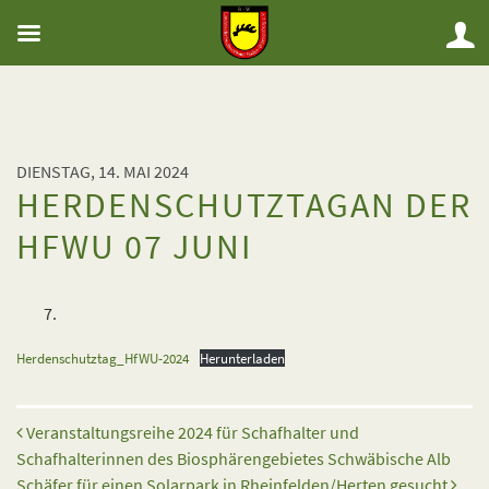
DIENSTAG, 14. MAI 2024
HERDENSCHUTZTAGAN DER
HFWU 07 JUNI
Herdenschutztag_HfWU-2024
Herunterladen
Beitrags-Navigation
Veranstaltungsreihe 2024 für Schafhalter und
Schafhalterinnen des Biosphärengebietes Schwäbische Alb
Schäfer für einen Solarpark in Rheinfelden/Herten gesucht