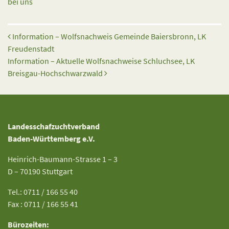
bei uns
Beitrags-Navigation
Information – Wolfsnachweis Gemeinde Baiersbronn, LK
Freudenstadt
Information – Aktuelle Wolfsnachweise Schluchsee, LK
Breisgau-Hochschwarzwald
Landesschafzuchtverband
Baden-Württemberg e.V.
Heinrich-Baumann-Strasse 1 – 3
D – 70190 Stuttgart
Tel.: 0711 / 166 55 40
Fax : 0711 / 166 55 41
Bürozeiten: