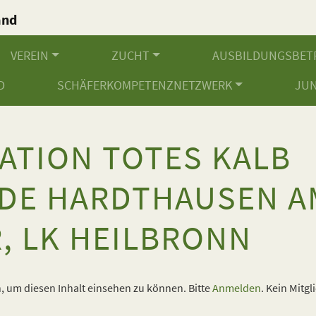
and
.
VEREIN
ZUCHT
AUSBILDUNGSBET
D
SCHÄFERKOMPETENZNETZWERK
JU
ATION TOTES KALB
DE HARDTHAUSEN A
, LK HEILBRONN
 um diesen Inhalt einsehen zu können. Bitte
Anmelden
. Kein Mitgl