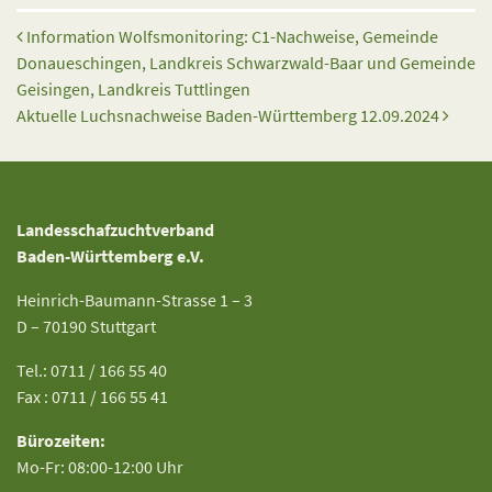
Beitrags-Navigation
Information Wolfsmonitoring: C1-Nachweise, Gemeinde
Donaueschingen, Landkreis Schwarzwald-Baar und Gemeinde
Geisingen, Landkreis Tuttlingen
Aktuelle Luchsnachweise Baden-Württemberg 12.09.2024
Landesschafzuchtverband
Baden-Württemberg e.V.
Heinrich-Baumann-Strasse 1 – 3
D – 70190 Stuttgart
Tel.: 0711 / 166 55 40
Fax : 0711 / 166 55 41
Bürozeiten:
Mo-Fr: 08:00-12:00 Uhr