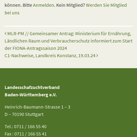
können. Bitte
Anmelden
. Kein Mitglied?
Werden Sie Mitglied
bei uns
Beitrags-Navigation
MLR-PM // Gemeinsamer Antrag: Ministerium für Ernährung,
Ländlichen Raum und Verbraucherschutz informiert zum Start
der FIONA-Antragssaison 2024
C1-Nachweise, Landkreis Konstanz, 19.03.24
Landesschafzuchtverband
Baden-Württemberg e.V.
Heinrich-Baumann-Strasse 1 – 3
D – 70190 Stuttgart
Tel.: 0711 / 166 55 40
Fax : 0711 / 166 55 41