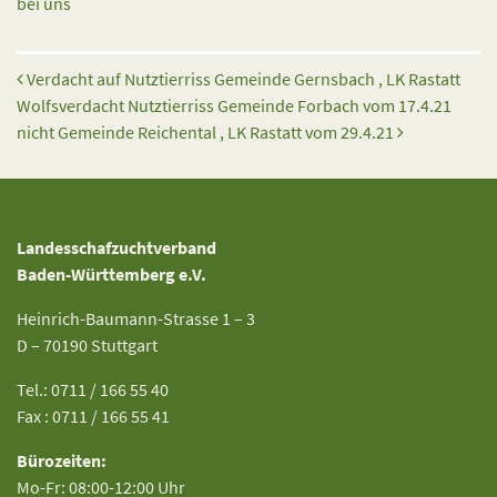
bei uns
Beitrags-Navigation
Verdacht auf Nutztierriss Gemeinde Gernsbach , LK Rastatt
Wolfsverdacht Nutztierriss Gemeinde Forbach vom 17.4.21
nicht Gemeinde Reichental , LK Rastatt vom 29.4.21
Landesschafzuchtverband
Baden-Württemberg e.V.
Heinrich-Baumann-Strasse 1 – 3
D – 70190 Stuttgart
Tel.: 0711 / 166 55 40
Fax : 0711 / 166 55 41
Bürozeiten:
Mo-Fr: 08:00-12:00 Uhr