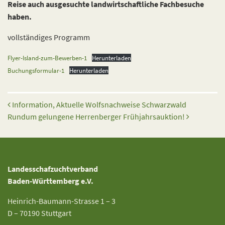
Reise auch ausgesuchte landwirtschaftliche Fachbesuche
haben.
vollständiges Programm
Flyer-Island-zum-Bewerben-1
Herunterladen
Buchungsformular-1
Herunterladen
Beitrags-Navigation
Information, Aktuelle Wolfsnachweise Schwarzwald
Rundum gelungene Herrenberger Frühjahrsauktion!
Landesschafzuchtverband
Baden-Württemberg e.V.
Heinrich-Baumann-Strasse 1 – 3
D – 70190 Stuttgart