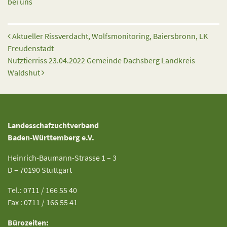
bei uns
Beitrags-Navigation
Aktueller Rissverdacht, Wolfsmonitoring, Baiersbronn, LK
Freudenstadt
Nutztierriss 23.04.2022 Gemeinde Dachsberg Landkreis
Waldshut
Landesschafzuchtverband
Baden-Württemberg e.V.
Heinrich-Baumann-Strasse 1 – 3
D – 70190 Stuttgart
Tel.: 0711 / 166 55 40
Fax : 0711 / 166 55 41
Bürozeiten: