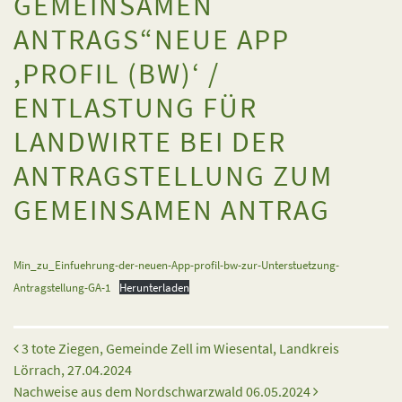
GEMEINSAMEN
ANTRAGS“NEUE APP
,PROFIL (BW)‘ /
ENTLASTUNG FÜR
LANDWIRTE BEI DER
ANTRAGSTELLUNG ZUM
GEMEINSAMEN ANTRAG
Min_zu_Einfuehrung-der-neuen-App-profil-bw-zur-Unterstuetzung-
Antragstellung-GA-1
Herunterladen
Beitrags-Navigation
3 tote Ziegen, Gemeinde Zell im Wiesental, Landkreis
Lörrach, 27.04.2024
Nachweise aus dem Nordschwarzwald 06.05.2024