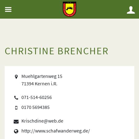
CHRISTINE BRENCHER
Muehlgartenweg 15
71394 Kernen i.R.
071-514-60256
0170 5694385
Krischdine@web.de
http://www.schafwanderweg.de/