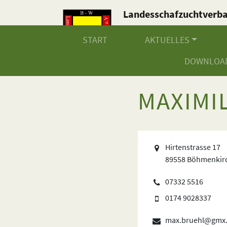
Landesschafzuchtverb
Baden-Württemberg e.V
START
AKTUELLES
DOWNLOA
MAXIMI
Hirtenstrasse 17
89558 Böhmenkir
07332 5516
0174 9028337
max.bruehl@gmx