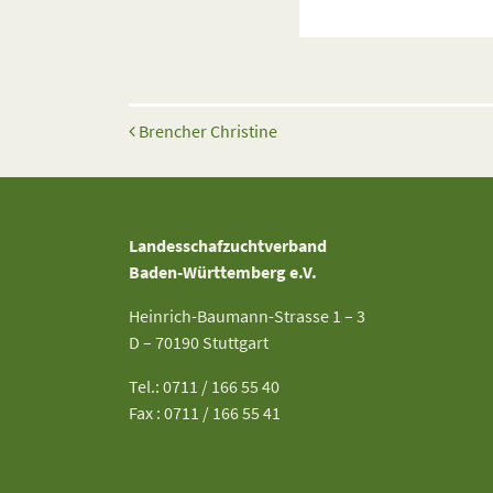
Beitrags-Navigation
Brencher Christine
Landesschafzuchtverband
Baden-Württemberg e.V.
Heinrich-Baumann-Strasse 1 – 3
D – 70190 Stuttgart
Tel.: 0711 / 166 55 40
Fax : 0711 / 166 55 41