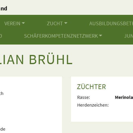
and
.
VEREIN
ZUCHT
AUSBILDUNGSBET
D
SCHÄFERKOMPETENZNETZWERK
JU
LIAN BRÜHL
ZÜCHTER
ch
Rasse:
Merinol
Herdenzeichen:
.de